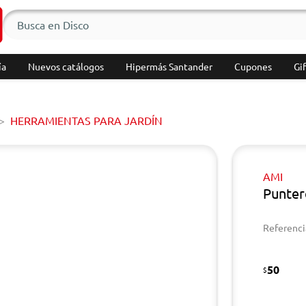
ía
Nuevos catálogos
Hipermás Santander
Cupones
Gif
HERRAMIENTAS PARA JARDÍN
AMI
Punter
Referenci
50
$