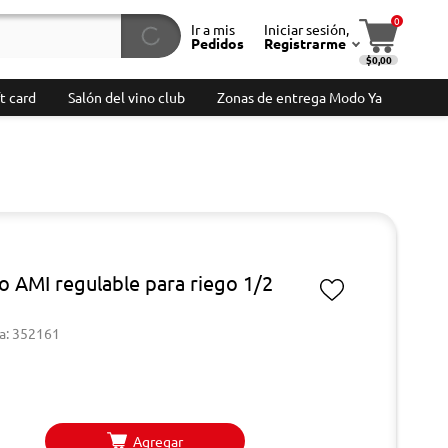
0
Ir a mis
Iniciar sesión,
Pedidos
Registrarme
$0,00
t card
Salón del vino club
Zonas de entrega Modo Ya
o AMI regulable para riego 1/2
a: 352161
Agregar