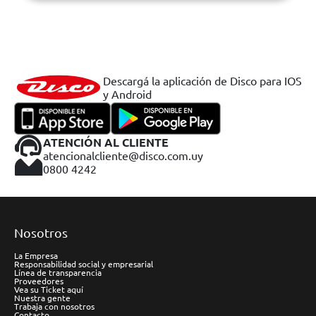
Descargá la aplicación de Disco para IOS
y Android
ATENCIÓN AL CLIENTE
atencionalcliente@disco.com.uy
0800 4242
Nosotros
La Empresa
Responsabilidad social y empresarial
Línea de transparencia
Proveedores
Vea su Ticket aquí
Nuestra gente
Trabaja con nosotros
Contacto