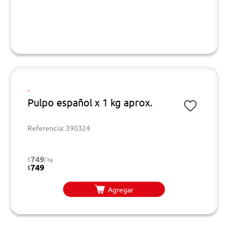
-
Pulpo español x 1 kg aprox.
Referencia: 390324
749
$
/ kg
749
$
Agregar