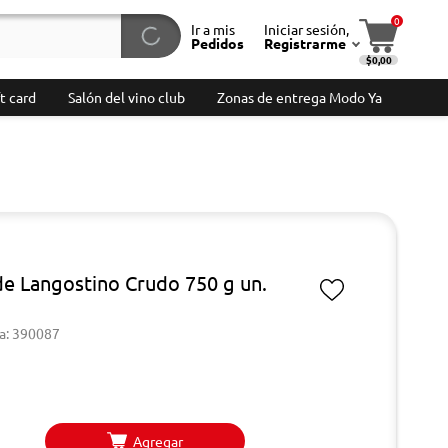
0
Ir a mis
Iniciar sesión,
Pedidos
Registrarme
$0,00
t card
Salón del vino club
Zonas de entrega Modo Ya
de Langostino Crudo 750 g un.
a: 390087
Agregar