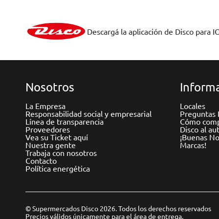
Descargá la aplicación de Disco para I
Nosotros
Informa
La Empresa
Locales
Responsabilidad social y empresarial
Preguntas 
Línea de transparencia
Cómo comp
Proveedores
Disco al au
Vea su Ticket aquí
¡Buenas Not
Nuestra gente
Marcas!
Trabaja con nosotros
Contacto
Política energética
© Supermercados Disco 2026. Todos los derechos reservados
Precios válidos únicamente para el área de entrega.