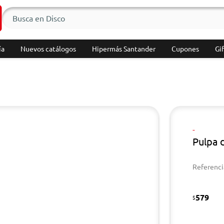
ía
Nuevos catálogos
Hipermás Santander
Cupones
Gif
-
Pulpa 
Referenci
579
$