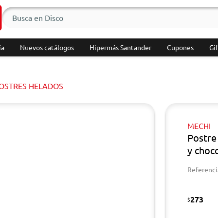
ía
Nuevos catálogos
Hipermás Santander
Cupones
Gif
POSTRES HELADOS
MECHI
Postre
y choco
Referenci
273
$