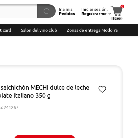
0
Ir a mis
Iniciar sesión,
Pedidos
Registrarme
$0,00
t card
Salón del vino club
Zonas de entrega Modo Ya
 salchichón MECHI dulce de leche
late italiano 350 g
a: 241267