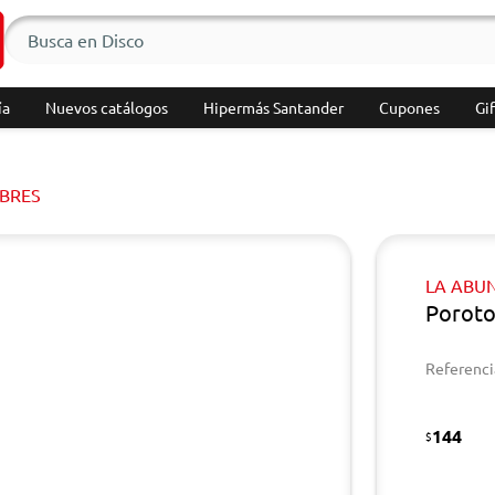
ía
Nuevos catálogos
Hipermás Santander
Cupones
Gif
BRES
LA ABU
Poroto
Referenci
144
$