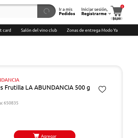
0
Ir a mis
Iniciar sesión,
Pedidos
Registrarme
$0,00
t card
Salón del vino club
Zonas de entrega Modo Ya
NDANCIA
s Frutilla LA ABUNDANCIA 500 g
a: 650835
Agregar