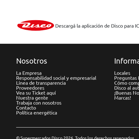
Descargá la aplicación de Disco para I
Nosotros
Informa
La Empresa
Locales
Responsabilidad social y empresarial
Preguntas 
Línea de transparencia
Cómo comp
Proveedores
Disco al au
Vea su Ticket aquí
¡Buenas Not
Nuestra gente
Marcas!
Trabaja con nosotros
Contacto
Política energética
© Supermercados Disco 2026. Todos los derechos reservados