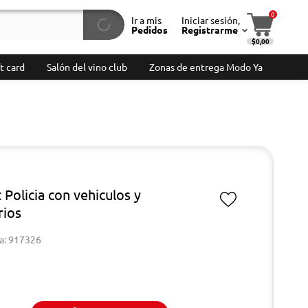
0
Ir a mis
Iniciar sesión,
Pedidos
Registrarme
$0,00
t card
Salón del vino club
Zonas de entrega Modo Ya
 Policia con vehiculos y
rios
a: 917326