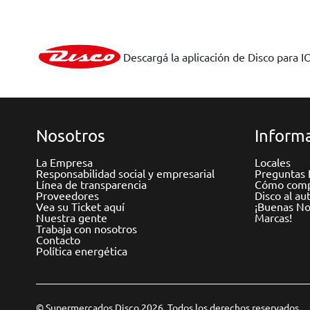
Descargá la aplicación de Disco para I
Nosotros
Informa
La Empresa
Locales
Responsabilidad social y empresarial
Preguntas 
Línea de transparencia
Cómo comp
Proveedores
Disco al au
Vea su Ticket aquí
¡Buenas Not
Nuestra gente
Marcas!
Trabaja con nosotros
Contacto
Política energética
© Supermercados Disco 2026. Todos los derechos reservados