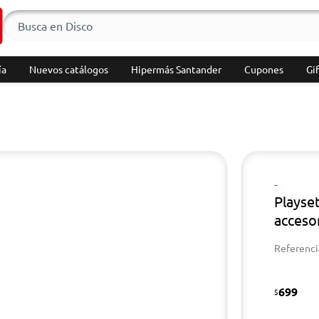
ía
Nuevos catálogos
Hipermás Santander
Cupones
Gif
-
Playset
acceso
Referenci
699
$