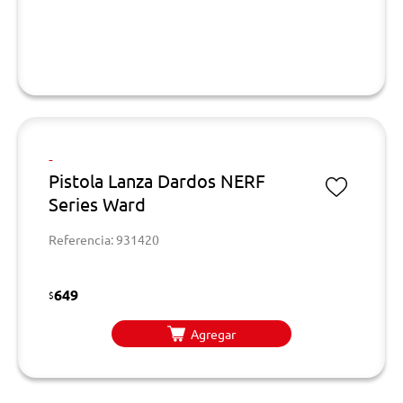
-
Pistola Lanza Dardos NERF
Series Ward
Referencia: 931420
649
$
Agregar