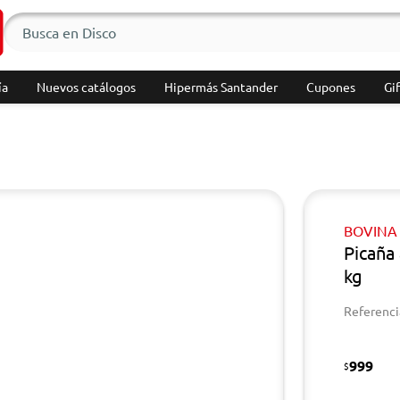
ía
Nuevos catálogos
Hipermás Santander
Cupones
Gif
BOVINA
Picaña
kg
Referenci
999
$