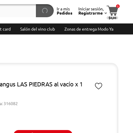
0
Ir a mis
Iniciar sesión,
Pedidos
Registrarme
$0,00
t card
Salón del vino club
Zonas de entrega Modo Ya
 angus LAS PIEDRAS al vacío x 1
a: 316082