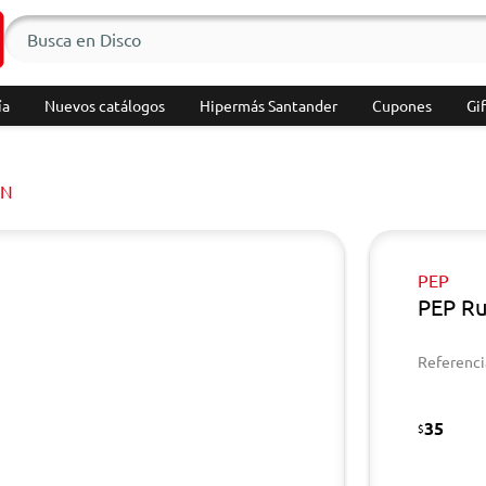
ía
Nuevos catálogos
Hipermás Santander
Cupones
Gif
ÍN
PEP
PEP Ru
Referenci
35
$