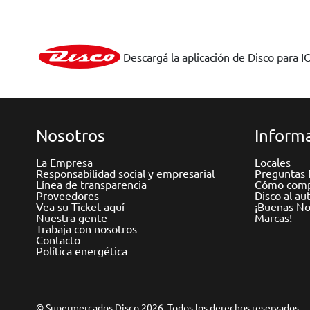
Descargá la aplicación de Disco para I
Nosotros
Informa
La Empresa
Locales
Responsabilidad social y empresarial
Preguntas 
Línea de transparencia
Cómo comp
Proveedores
Disco al au
Vea su Ticket aquí
¡Buenas Not
Nuestra gente
Marcas!
Trabaja con nosotros
Contacto
Política energética
© Supermercados Disco 2026. Todos los derechos reservados