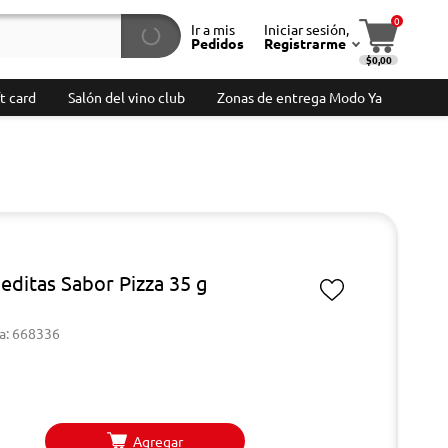
0
Ir a mis
Iniciar sesión,
Pedidos
Registrarme
$0,00
t card
Salón del vino club
Zonas de entrega Modo Ya
editas Sabor Pizza 35 g
a: 668336
Agregar