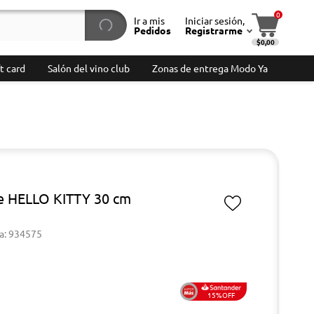
0
Ir a mis
Iniciar sesión,
Pedidos
Registrarme
$0,00
t card
Salón del vino club
Zonas de entrega Modo Ya
e HELLO KITTY 30 cm
a: 934575
15%OFF