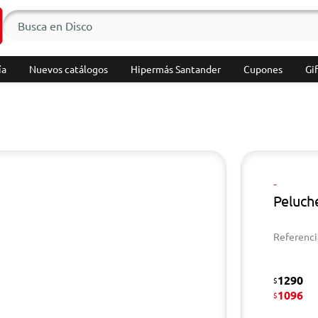
ía
Nuevos catálogos
Hipermás Santander
Cupones
Gif
-
Peluch
Referenci
1290
$
1096
$