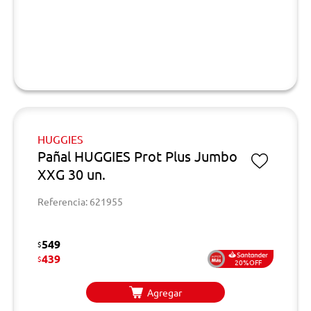
HUGGIES
Pañal HUGGIES Prot Plus Jumbo
XXG 30 un.
Referencia: 621955
549
$
439
$
20%OFF
Agregar