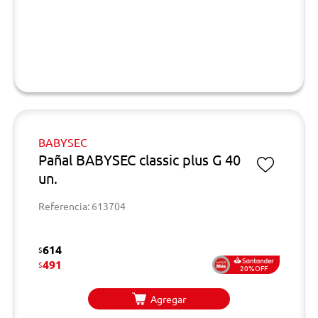
BABYSEC
Pañal BABYSEC classic plus G 40
un.
Referencia: 613704
614
$
491
$
20%OFF
Agregar