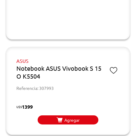
ASUS
Notebook ASUS Vivobook S 15
O K5504
Referencia: 307993
1399
U$S
Agregar