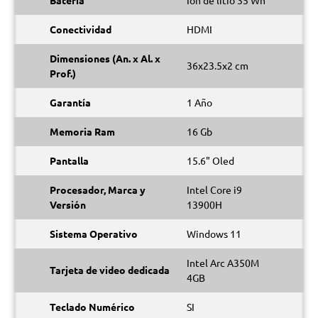
Batería
Ion de litio 35 Wh
Conectividad
HDMI
Dimensiones (An. x Al. x
36x23.5x2 cm
Prof.)
Garantía
1 Año
Memoria Ram
16 Gb
Pantalla
15.6" Oled
Procesador, Marca y
Intel Core i9
Versión
13900H
Sistema Operativo
Windows 11
Intel Arc A350M
Tarjeta de video dedicada
4GB
Teclado Numérico
SI