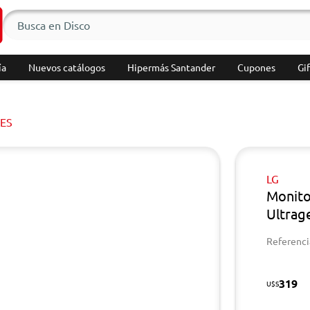
ía
Nuevos catálogos
Hipermás Santander
Cupones
Gif
ES
LG
Monito
Ultrag
Referenci
319
U$S