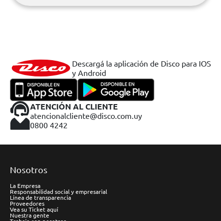
Descargá la aplicación de Disco para IOS
y Android
ATENCIÓN AL CLIENTE
atencionalcliente@disco.com.uy
0800 4242
Nosotros
La Empresa
Responsabilidad social y empresarial
Línea de transparencia
Proveedores
Vea su Ticket aquí
Nuestra gente