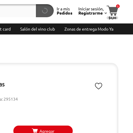
0
Ir a mis
Iniciar sesión,
Pedidos
Registrarme
$0,00
t card
Salón del vino club
Zonas de entrega Modo Ya
as
a: 295134
Agregar