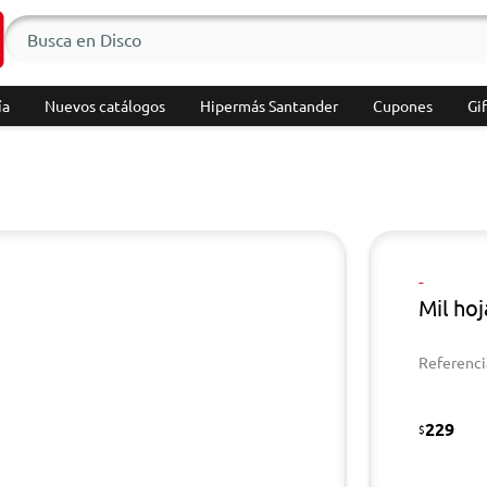
ía
Nuevos catálogos
Hipermás Santander
Cupones
Gif
-
Mil hoj
Referenci
229
$