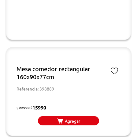
-
Mesa comedor rectangular
160x90x77cm
Referencia: 398889
15990
22990
$
$
Agregar