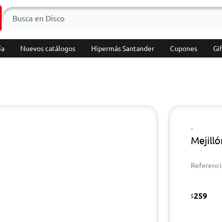
ía
Nuevos catálogos
Hipermás Santander
Cupones
Gif
-
Mejill
Referenci
259
$