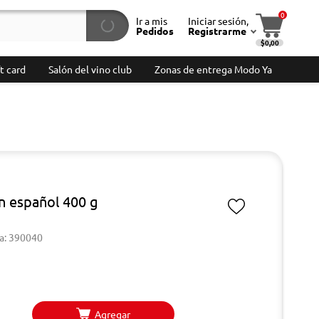
0
Ir a mis
Iniciar sesión,
Pedidos
Registrarme
$0,00
t card
Salón del vino club
Zonas de entrega Modo Ya
ón español 400 g
a: 390040
Agregar