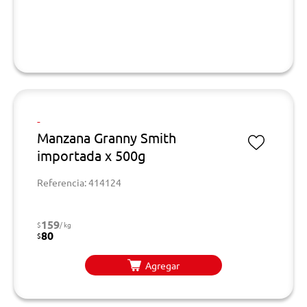
-
Manzana Granny Smith
importada x 500g
Referencia: 414124
159
$
/ kg
80
$
Agregar