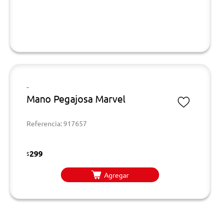
-
Mano Pegajosa Marvel
Referencia: 917657
299
$
Agregar