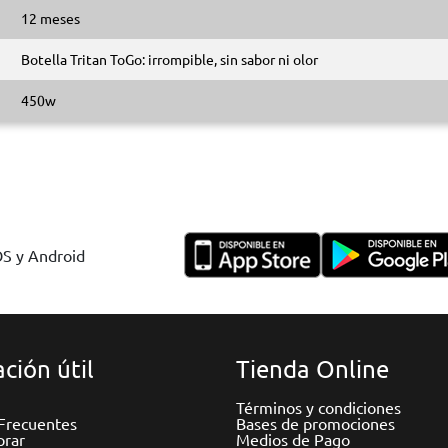
12 meses
Botella Tritan ToGo: irrompible, sin sabor ni olor
450w
OS y Android
ción útil
Tienda Online
Términos y condiciones
Frecuentes
Bases de promociones
rar
Medios de Pago