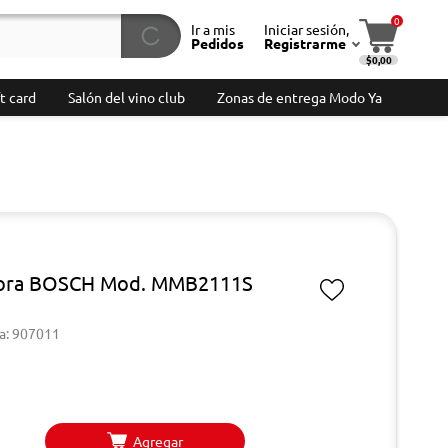
0
Ir a mis
Iniciar sesión,
Pedidos
Registrarme
$0,00
t card
Salón del vino club
Zonas de entrega Modo Ya
dora BOSCH Mod. MMB2111S
a: 907011
Agregar