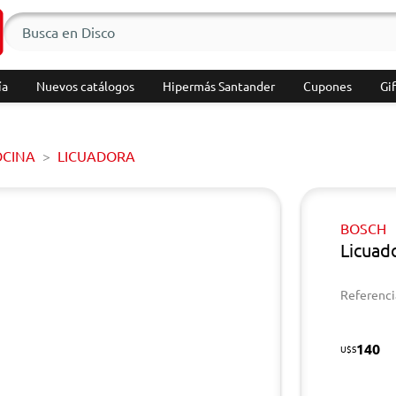
ía
Nuevos catálogos
Hipermás Santander
Cupones
Gif
OCINA
LICUADORA
BOSCH
Licua
Referenci
140
U$S