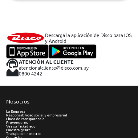
Descargá la aplicación de Disco para IOS
y Android
ATENCIÓN AL CLIENTE
atencionalcliente@disco.com.uy
0800 4242
Nosotros
La Empresa
Responsabilidad social y empresarial
Línea de transparencia
Proveedores
Vea su Ticket aquí
Nuestra gente
Trabaja con nosotros
Contacto