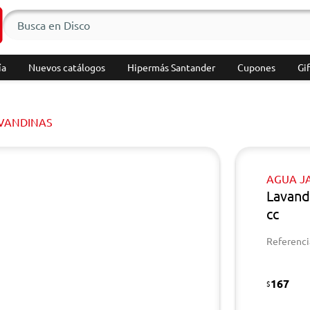
ía
Nuevos catálogos
Hipermás Santander
Cupones
Gif
VANDINAS
AGUA J
Lavand
cc
Referenci
167
$