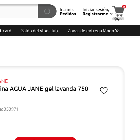
0
Ir a mis
Iniciar sesión,
Pedidos
Registrarme
$0,00
t card
Salón del vino club
Zonas de entrega Modo Ya
ANE
ina AGUA JANE gel lavanda 750
a: 353971