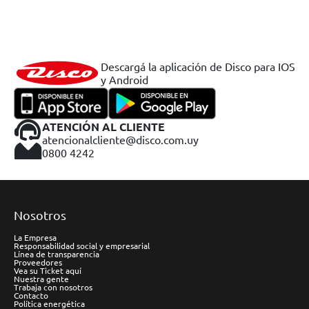
Descargá la aplicación de Disco para IOS
y Android
ATENCIÓN AL CLIENTE
atencionalcliente@disco.com.uy
0800 4242
Nosotros
La Empresa
Responsabilidad social y empresarial
Línea de transparencia
Proveedores
Vea su Ticket aquí
Nuestra gente
Trabaja con nosotros
Contacto
Política energética