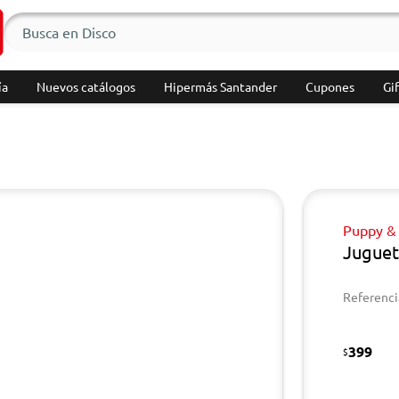
ía
Nuevos catálogos
Hipermás Santander
Cupones
Gif
Puppy &
Juguet
Referenci
399
$