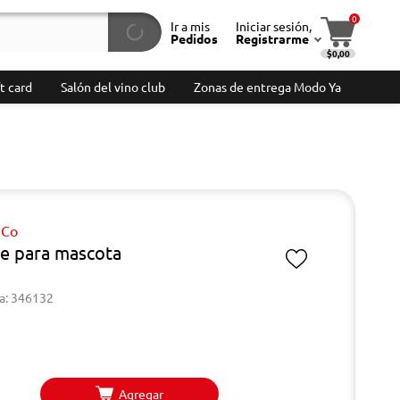
0
Ir a mis
Iniciar sesión,
Pedidos
Registrarme
$0,00
t card
Salón del vino club
Zonas de entrega Modo Ya
 Co
e para mascota
a: 346132
Agregar