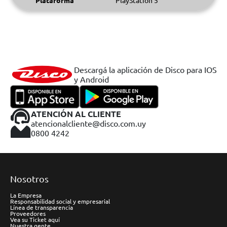
Plataforma
PlayStation 5
Descargá la aplicación de Disco para IOS
y Android
ATENCIÓN AL CLIENTE
atencionalcliente@disco.com.uy
0800 4242
Nosotros
La Empresa
Responsabilidad social y empresarial
Línea de transparencia
Proveedores
Vea su Ticket aquí
Nuestra gente