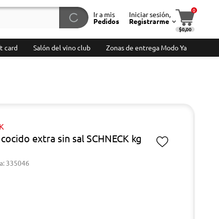
0
Ir a mis
Iniciar sesión,
Pedidos
Registrarme
$0,00
t card
Salón del vino club
Zonas de entrega Modo Ya
K
cocido extra sin sal SCHNECK kg
a: 335046