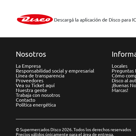
Descargá la aplicación de Disco para I
Nosotros
Informa
La Empresa
Locales
Responsabilidad social y empresarial
Preguntas 
Línea de transparencia
Cómo comp
Proveedores
Disco al au
Vea su Ticket aquí
¡Buenas Not
Nuestra gente
Marcas!
Trabaja con nosotros
Contacto
Política energética
© Supermercados Disco 2026. Todos los derechos reservados
Precios válidos únicamente para el área de entrega.