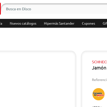
ía
Nuevos catálogos
Hipermás Santander
Cupones
Gif
SCHNEC
Jamón 
Referenci