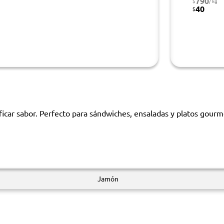
790
$
/ kg
40
$
ificar sabor. Perfecto para sándwiches, ensaladas y platos gour
Jamón