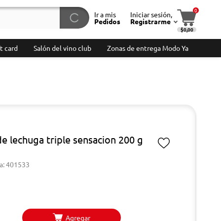
0
Ir a mis
Iniciar sesión,
Pedidos
Registrarme
$0,00
t card
Salón del vino club
Zonas de entrega Modo Ya
de lechuga triple sensacion 200 g
a: 401533
Agregar