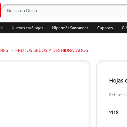
ía
Nuevos catálogos
Hipermás Santander
Cupones
Gif
TRES
FRUTOS SECOS Y DESHIDRATADOS
-
Hojas 
Referenci
119
$