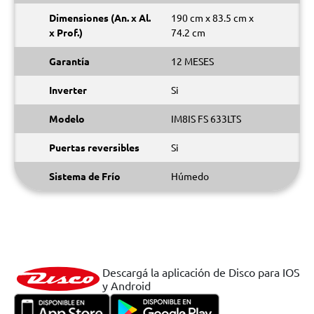
Dimensiones (An. x Al.
190 cm x 83.5 cm x
x Prof.)
74.2 cm
Garantía
12 MESES
Inverter
Si
Modelo
IM8IS FS 633LTS
Puertas reversibles
Si
Sistema de Frío
Húmedo
Descargá la aplicación de Disco para IOS
y Android