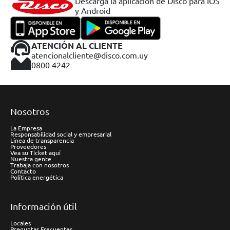
Descargá la aplicación de Disco para IOS
y Android
ATENCIÓN AL CLIENTE
atencionalcliente@disco.com.uy
0800 4242
Nosotros
La Empresa
Responsabilidad social y empresarial
Línea de transparencia
Proveedores
Vea su Ticket aquí
Nuestra gente
Trabaja con nosotros
Contacto
Política energética
Información útil
Locales
Preguntas Frecuentes