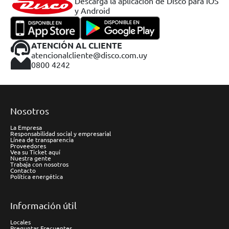
Descargá la aplicación de Disco para IOS
y Android
ATENCIÓN AL CLIENTE
atencionalcliente@disco.com.uy
0800 4242
Nosotros
La Empresa
Responsabilidad social y empresarial
Línea de transparencia
Proveedores
Vea su Ticket aquí
Nuestra gente
Trabaja con nosotros
Contacto
Política energética
Información útil
Locales
Preguntas Frecuentes