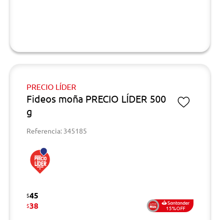
PRECIO LÍDER
Fideos moña PRECIO LÍDER 500
g
Referencia: 345185
45
$
38
$
15%OFF