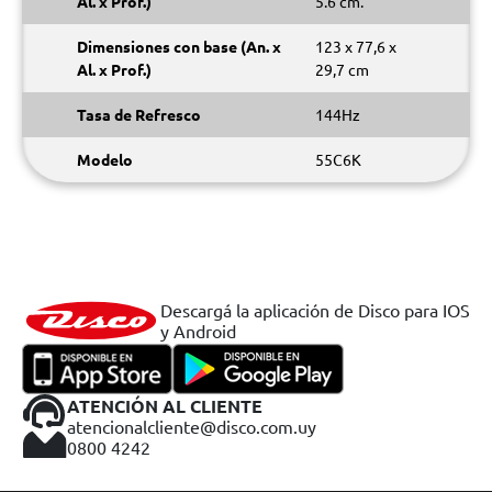
Al. x Prof.)
5.6 cm.
Dimensiones con base (An. x
123 x 77,6 x
Al. x Prof.)
29,7 cm
Tasa de Refresco
144Hz
Modelo
55C6K
Descargá la aplicación de Disco para IOS
y Android
ATENCIÓN AL CLIENTE
atencionalcliente@disco.com.uy
0800 4242