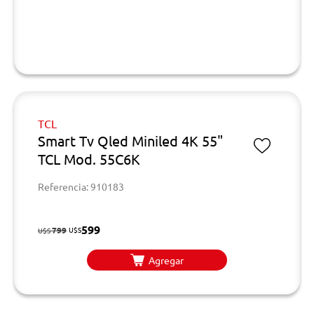
TCL
Smart Tv Qled Miniled 4K 55"
TCL Mod. 55C6K
Referencia: 910183
599
799
U$S
U$S
Agregar