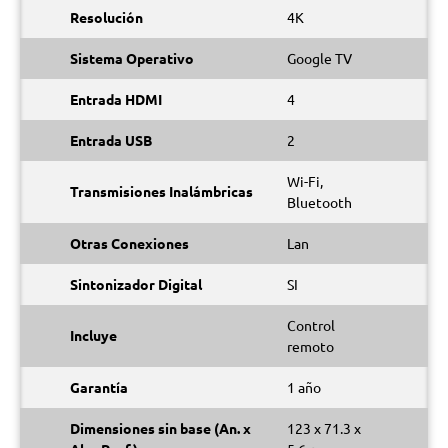
Resolución
4K
Sistema Operativo
Google TV
Entrada HDMI
4
Entrada USB
2
Wi-Fi,
Transmisiones Inalámbricas
Bluetooth
Otras Conexiones
Lan
Sintonizador Digital
SI
Control
Incluye
remoto
Garantía
1 año
Dimensiones sin base (An. x
123 x 71.3 x