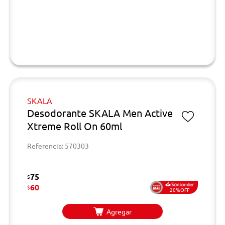
SKALA
Desodorante SKALA Men Active
Xtreme Roll On 60ml
Referencia: 570303
75
$
60
$
20%OFF
Agregar