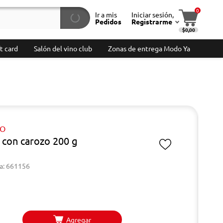
0
Ir a mis
Iniciar sesión,
Pedidos
Registrarme
$0,00
t card
Salón del vino club
Zonas de entrega Modo Ya
GO
s con carozo 200 g
a: 661156
Agregar