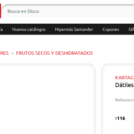
ía
Nuevos catálogos
Hipermás Santander
Cupones
Gif
TRES
FRUTOS SECOS Y DESHIDRATADOS
KARTA
Dátile
Referenci
116
$