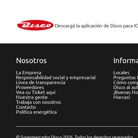
Descargá la aplicación de Disco para I
Nosotros
Informa
La Empresa
Locales
Responsabilidad social y empresarial
Preguntas 
Línea de transparencia
Cómo comp
Proveedores
Disco al au
Vea su Ticket aquí
¡Buenas Not
Nuestra gente
Marcas!
Trabaja con nosotros
Contacto
Política energética
© Supermercados Disco 2026. Todos los derechos reservados