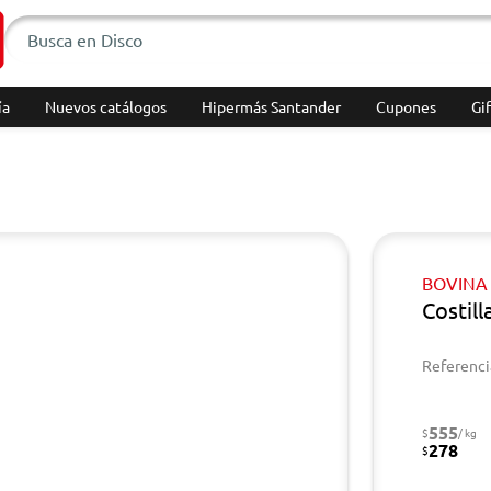
ía
Nuevos catálogos
Hipermás Santander
Cupones
Gif
BOVINA
Costil
Referenci
555
$
/ kg
278
$