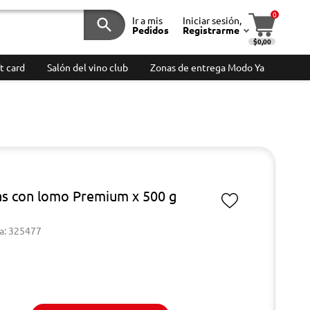
0
Ir a mis
Iniciar sesión,
Pedidos
Registrarme
$0,00
t card
Salón del vino club
Zonas de entrega Modo Ya
las con lomo Premium x 500 g
a: 325477