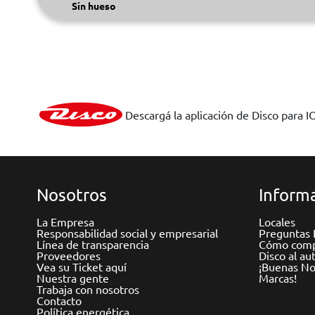
Sin hueso
Descargá la aplicación de Disco para I
Nosotros
Informa
La Empresa
Locales
Responsabilidad social y empresarial
Preguntas 
Línea de transparencia
Cómo comp
Proveedores
Disco al au
Vea su Ticket aquí
¡Buenas Not
Nuestra gente
Marcas!
Trabaja con nosotros
Contacto
Política energética