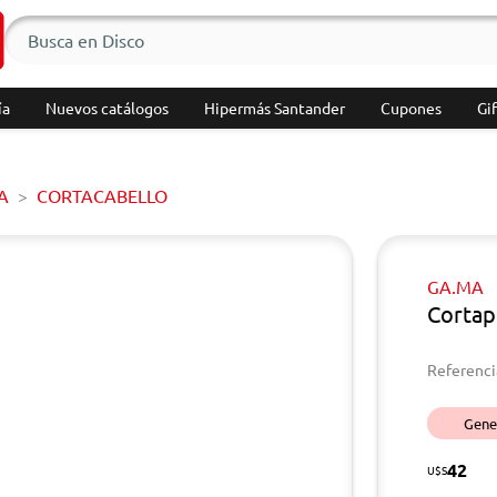
ía
Nuevos catálogos
Hipermás Santander
Cupones
Gif
A
CORTACABELLO
GA.MA
Corta
Referenci
Gener
42
U$S