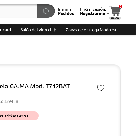
0
Ir a mis
Iniciar sesión,
Pedidos
Registrarme
$0,00
t card
Salón del vino club
Zonas de entrega Modo Ya
pelo GA.MA Mod. T742BAT
a: 339458
a stickers extra