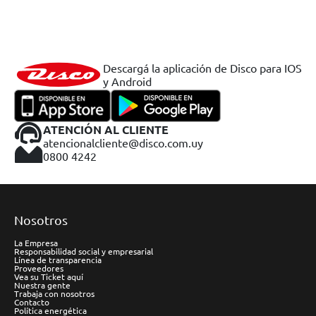
Descargá la aplicación de Disco para IOS
y Android
ATENCIÓN AL CLIENTE
atencionalcliente@disco.com.uy
0800 4242
Nosotros
La Empresa
Responsabilidad social y empresarial
Línea de transparencia
Proveedores
Vea su Ticket aquí
Nuestra gente
Trabaja con nosotros
Contacto
Política energética