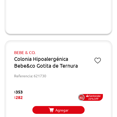
BEBE & CO.
Colonia Hipoalergénica
Bebe&co Gotita de Ternura
Referencia: 621730
353
$
282
$
20%OFF
Agregar