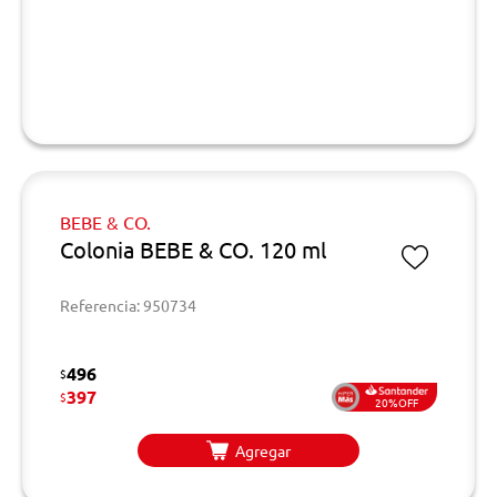
BEBE & CO.
Colonia BEBE & CO. 120 ml
Referencia: 950734
496
$
397
$
20%OFF
Agregar