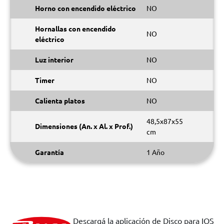
Horno con encendido eléctrico
NO
Hornallas con encendido
NO
eléctrico
Luz interior
NO
Timer
NO
Calienta platos
NO
48,5x87x55
Dimensiones (An. x Al. x Prof.)
cm
Garantía
1 Año
Descargá la aplicación de Disco para IOS