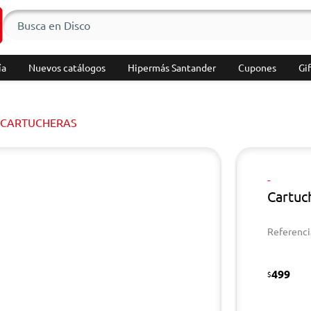
ía
Nuevos catálogos
Hipermás Santander
Cupones
Gif
CARTUCHERAS
-
Cartuch
Referenci
499
$