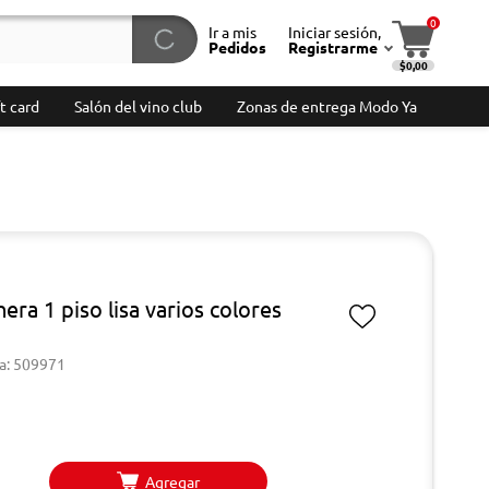
0
Ir a mis
Iniciar sesión,
Pedidos
Registrarme
$0,00
t card
Salón del vino club
Zonas de entrega Modo Ya
era 1 piso lisa varios colores
a: 509971
Agregar