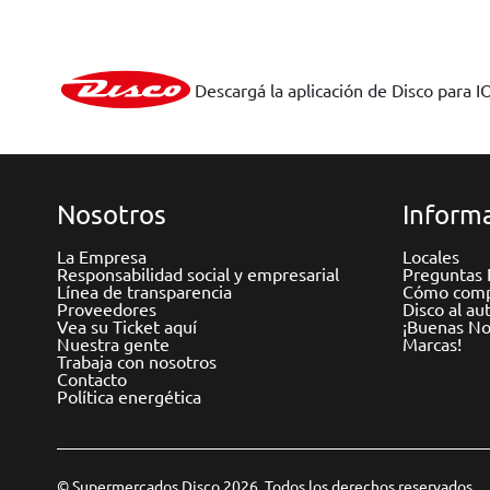
Descargá la aplicación de Disco para I
Nosotros
Informa
La Empresa
Locales
Responsabilidad social y empresarial
Preguntas 
Línea de transparencia
Cómo comp
Proveedores
Disco al au
Vea su Ticket aquí
¡Buenas Not
Nuestra gente
Marcas!
Trabaja con nosotros
Contacto
Política energética
© Supermercados Disco 2026. Todos los derechos reservados