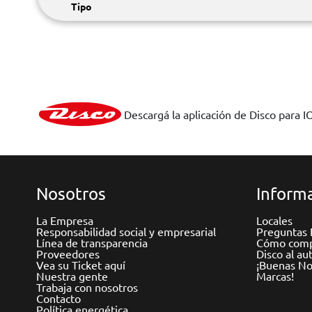
Tipo
Descargá la aplicación de Disco para I
Nosotros
Informa
La Empresa
Locales
Responsabilidad social y empresarial
Preguntas 
Línea de transparencia
Cómo comp
Proveedores
Disco al au
Vea su Ticket aquí
¡Buenas Not
Nuestra gente
Marcas!
Trabaja con nosotros
Contacto
Política energética