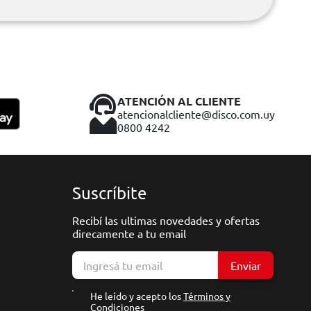
ATENCIÓN AL CLIENTE
atencionalcliente@disco.com.uy
0800 4242
Suscríbite
Recibí las ultimas novedades y ofertas
direcamente a tu email
Enviar
He leído y acepto los
Términos y
Condiciones