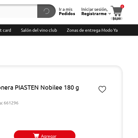
0
Ir a mis
Iniciar sesión,
Pedidos
Registrarme
$0,00
t card
Salón del vino club
Zonas de entrega Modo Ya
N
era PIASTEN Nobilee 180 g
a: 661296
Agregar