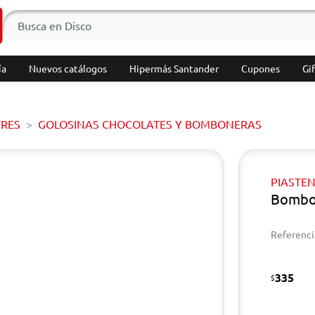
ía
Nuevos catálogos
Hipermás Santander
Cupones
Gif
TRES
GOLOSINAS CHOCOLATES Y BOMBONERAS
PIASTE
Bombon
Referenci
335
$