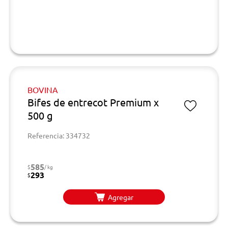
BOVINA
Bifes de entrecot Premium x
500 g
Referencia: 334732
585
$
/ kg
293
$
Agregar