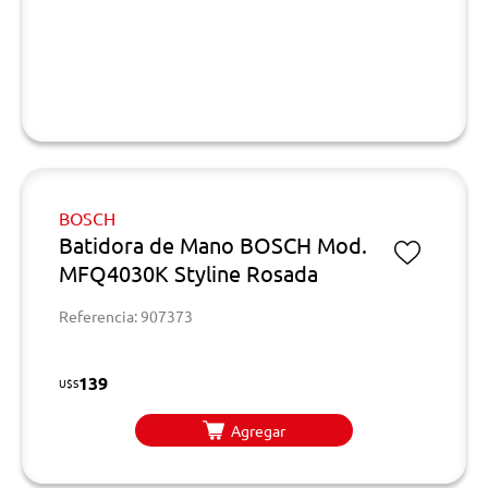
BOSCH
Batidora de Mano BOSCH Mod.
MFQ4030K Styline Rosada
Referencia: 907373
139
U$S
Agregar