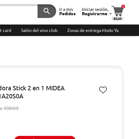
0
Ir a mis
Iniciar sesión,
Pedidos
Registrarme
$0,00
t card
Salón del vino club
Zonas de entrega Modo Ya
dora Stick 2 en 1 MIDEA
1A20S0A
a: 908068