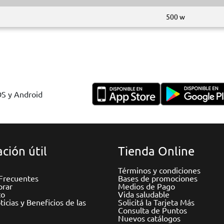
500 w
OS y Android
ción útil
Tienda Online
Términos y condiciones
Frecuentes
Bases de promociones
rar
Medios de Pago
to
Vida saludable
icias y Beneficios de las
Solicitá la Tarjeta Más
Consulta de Puntos
Nuevos catálogos