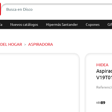
ía
Nuevos catálogos
Hipermás Santander
Cupones
Gif
 DEL HOGAR
ASPIRADORA
MIDEA
Aspira
V19T0
Referenci
89
U$S