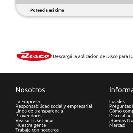
Potencia máxima
Descargá la aplicación de Disco para I
Nosotros
Informa
La Empresa
Locales
Responsabilidad social y empresarial
Preguntas 
Línea de transparencia
Cómo comp
Proveedores
Disco al au
Vea su Ticket aquí
¡Buenas Not
Nuestra gente
Marcas!
Trabaja con nosotros