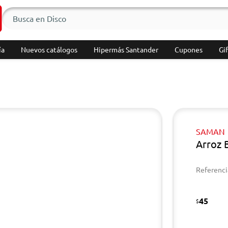
ía
Nuevos catálogos
Hipermás Santander
Cupones
Gif
SAMAN
Arroz 
Referenci
45
$