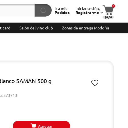
0
Ir a mis
Iniciar sesión,
Pedidos
Registrarme
$0,00
t card
Salón del vino club
Zonas de entrega Modo Ya
Blanco SAMAN 500 g
a: 373713
Agregar