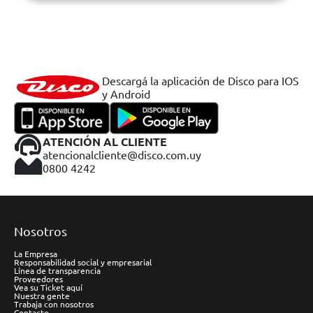
Descargá la aplicación de Disco para IOS
y Android
ATENCIÓN AL CLIENTE
atencionalcliente@disco.com.uy
0800 4242
Nosotros
La Empresa
Responsabilidad social y empresarial
Línea de transparencia
Proveedores
Vea su Ticket aquí
Nuestra gente
Trabaja con nosotros
Contacto