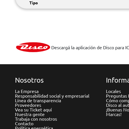
Tipo
Descargá la aplicación de Disco para I
Nosotros
Informa
La Empresa
Locales
Responsabilidad social y empresarial
Preguntas 
Línea de transparencia
Cómo comp
Proveedores
Disco al au
Vea su Ticket aquí
¡Buenas Not
Nuestra gente
Marcas!
Trabaja con nosotros
Contacto
Política energética