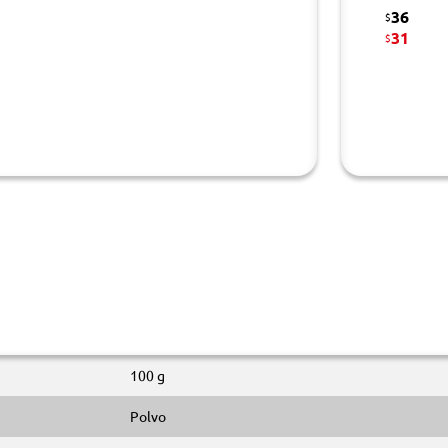
36
$
31
$
100 g
Polvo