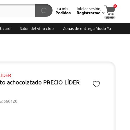
0
Ir a mis
Iniciar sesión,
Pedidos
Registrarme
$0,00
t card
Salón del vino club
Zonas de entrega Modo Ya
LÍDER
to achocolatado PRECIO LÍDER
a: 660120