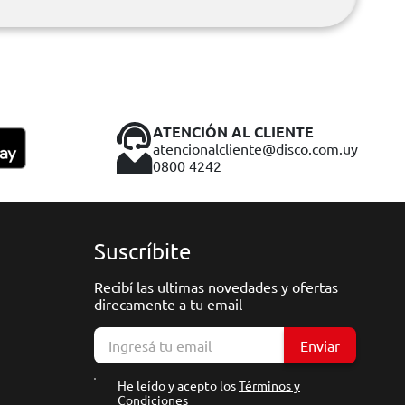
ATENCIÓN AL CLIENTE
atencionalcliente@disco.com.uy
0800 4242
Suscríbite
Recibí las ultimas novedades y ofertas
direcamente a tu email
Enviar
He leído y acepto los
Términos y
Condiciones