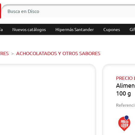
ía
Nuevos catálogos
Hipermás Santander
Cupones
Gif
TRES
ACHOCOLATADOS Y OTROS SABORES
PRECIO 
Alimen
100 g
Referenci