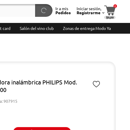
0
Ir a mis
Iniciar sesión,
Pedidos
Registrarme
$0,00
t card
Salón del vino club
Zonas de entrega Modo Ya
dora inalámbrica PHILIPS Mod.
/00
a: 907915