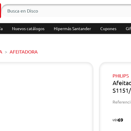
ía
Nuevos catálogos
Hipermás Santander
Cupones
Gif
A
AFEITADORA
PHILIPS
Afeita
S1151
Referenci
69
U$S